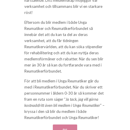
närstående. Ditt medlemskap möjliggör vår
verksamhet och tillsammans blir vi en starkare
röst!
Eftersom du blir medlem i både Unga
Reumatiker och Reumatikerförbundet så
innebär det att du kan ta del av deras
verksamhet, att du får tidningen
Reumatikervärlden, att du kan söka stipendier
för rehabilitering och att du kan nyttja deras
medlemsförmåner och rabatter. När du sen blir
mer än 30 år så kan du fortfarande vara med i
Reumatikerförbundet.
För att bli medlem i Unga Reumatiker går du
med i Reumatikerförbundet. När du skriver ett
personnummer i åldern 0-30 år så kommer det
fram en ruta som säger ”
Ja tack, jag vill gärna
kostnadsfritt även bli medlem i Unga Reumatiker
” –
kryssa i den så blir du medlem i både
Reumatikerförbundet och Unga Reumatiker!