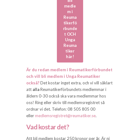
Bli
medle
m i
Reuma
tikerfö
rbunde
t OCH
Unga
Reuma
tiker
här!
Är du redan medlem i Reumatikerförbundet
och vill bli medlem i Unga Reumatiker
också?
Det kostar inget extra, och vi vill såklart
att
alla
Reumatikerförbundets medlemmar i
åldern 0-30 också ska vara medlemmar hos
oss! Ring eller skriv till medlemsregistret så
ordnar vi det. Telefon: 08 505 805 00
eller
medlemsregistret@reumatiker.se
.
Vad kostar det?
Att bli medlem kostar 250 kronor per år. Är ni