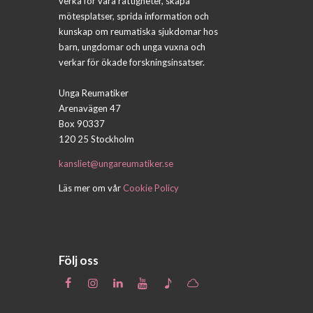
verka för våra rättigheter, skapa
mötesplatser, sprida information och
kunskap om reumatiska sjukdomar hos
barn, ungdomar och unga vuxna och
verkar för ökade forskningsinsatser.
Unga Reumatiker
Arenavägen 47
Box 90337
120 25 Stockholm
kansliet@ungareumatiker.se
Läs mer om vår
Cookie Policy
Följ oss