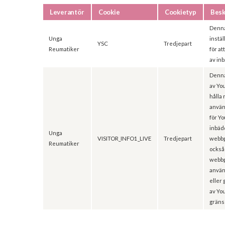
Leverantör
Cookie
Cookietyp
Besk
Denna
Unga
instä
YSC
Tredjepart
Reumatiker
för at
av in
Denna
av You
hålla 
använ
för Y
inbäd
Unga
VISITOR_INFO1_LIVE
Tredjepart
webbp
Reumatiker
också
webbp
använ
eller
av Yo
gräns