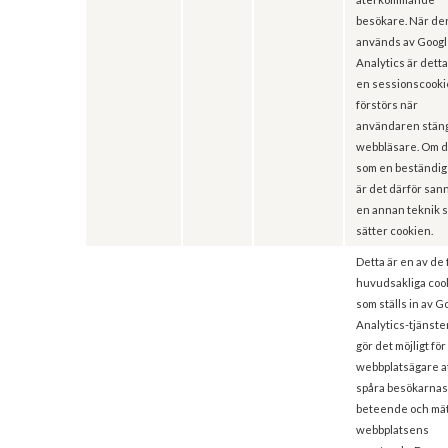
besökare. När de
används av Goog
Analytics är detta 
en sessionscooki
förstörs när
användaren stäng
webbläsare. Om 
som en beständig
är det därför sann
en annan teknik 
sätter cookien.
Detta är en av de 
huvudsakliga coo
som ställs in av G
Analytics-tjänst
gör det möjligt för
webbplatsägare a
spåra besökarna
beteende och mä
webbplatsens