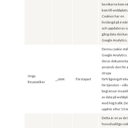
besökarna kom nä
kom till webbplat
Cookien har en
livslängd på 6 m
och uppdateras v
gång data skickas t
Google Analytics.
Denna cookie ställ
Google Analytics. 
deras dokumenta
används den för a
strypa
Unga
__utmt
Förstapart
förfrågningsfre
Reumatiker
för tjänsten – vilk
begränsar insaml
av data på webbpl
med hög trafik. D
upphör efter 10 
Detta är en av de 
huvudsakliga coo