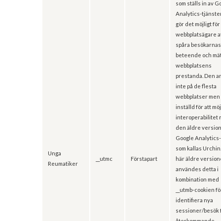
som ställs in av G
Analytics-tjänst
gör det möjligt för
webbplatsägare a
spåra besökarna
beteende och mä
webbplatsens
prestanda. Den 
inte på de flesta
webbplatser men 
inställd för att mö
interoperabilitet
den äldre versio
Google Analytics
som kallas Urchin.
Unga
__utmc
Förstapart
här äldre versio
Reumatiker
användes detta i
kombination med
__utmb-cookien fö
identifiera nya
sessioner/besök 
återkommande