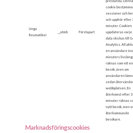
prestanda. Denn
cookie bestämme
sessioner och be
och upphör efter
minuter. Cookien
Unga
__utmb
Förstapart
uppdateras varje
Reumatiker
data skickas till 
Analytics. All akti
en användare in
minuters livsläng
räknas som ett e
besök, även om
användaren lämn
sedan återvänder 
webbplatsen. En
återkomst efter 
minuter räknas s
nytt besök, men e
återkommande
besökare.
Marknadsföringscookies