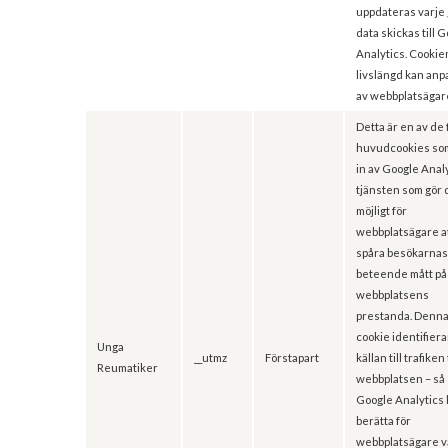
uppdateras varje
data skickas till 
Analytics. Cookie
livslängd kan an
av webbplatsägar
Detta är en av de 
huvudcookies som
in av Google Anal
tjänsten som gör 
möjligt för
webbplatsägare a
spåra besökarna
beteende mått på
webbplatsens
prestanda. Denn
cookie identifiera
Unga
__utmz
Förstapart
källan till trafiken t
Reumatiker
webbplatsen – så
Google Analytics
berätta för
webbplatsägare v