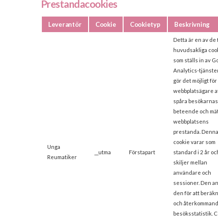
Prestandacookies
Leverantör
Cookie
Cookietyp
Beskrivning
Detta är en av de 
huvudsakliga coo
som ställs in av G
Analytics-tjänst
gör det möjligt för
webbplatsägare a
spåra besökarna
beteende och mä
webbplatsens
prestanda. Denn
cookie varar som
Unga
__utma
Förstapart
standard i 2 år oc
Reumatiker
skiljer mellan
användare och
sessioner. Den 
den för att beräk
och återkomman
besöksstatistik. 