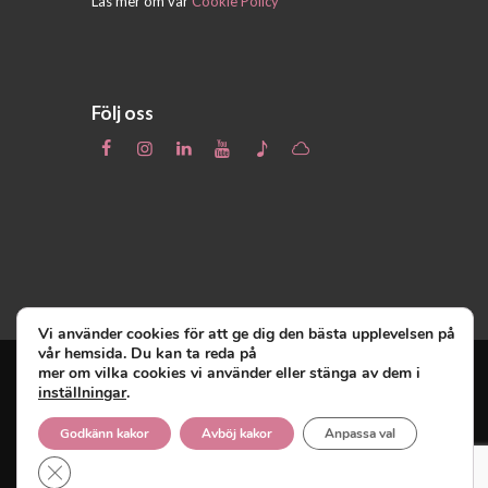
Läs mer om vår
Cookie Policy
Följ oss
Vi använder cookies för att ge dig den bästa upplevelsen på
vår hemsida. Du kan ta reda på
mer om vilka cookies vi använder eller stänga av dem i
inställningar
.
Unga Reumatiker
© 2019 - Unga Reumatiker
innehar upphovsrätten till denna site och
Godkänn kakor
Avböj kakor
Anpassa val
reserverar sig alla rättigheter därtill.
Close GDPR Cookie Banner