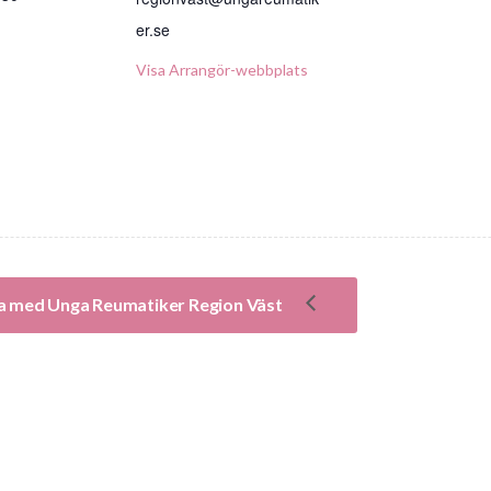
er.se
Visa Arrangör-webbplats
ika med Unga Reumatiker Region Väst