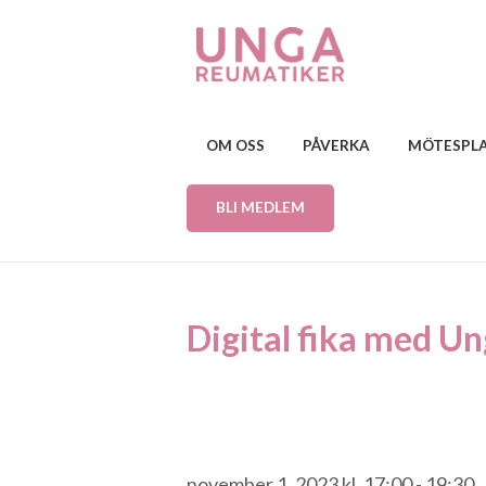
OM OSS
PÅVERKA
MÖTESPL
BLI MEDLEM
Digital fika med U
november 1, 2023 kl. 17:00
-
19:30