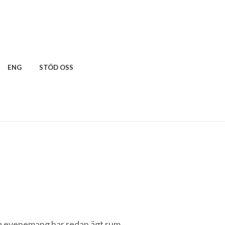
ENG
STÖD OSS
 evenemang har redan ägt rum.