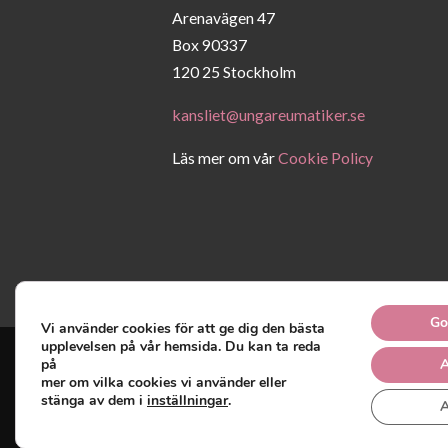
Arenavägen 47
Box 90337
120 25 Stockholm
kansliet@ungareumatiker.se
Läs mer om vår
Cookie Policy
Go
Vi använder cookies för att ge dig den bästa
upplevelsen på vår hemsida. Du kan ta reda
på
A
mer om vilka cookies vi använder eller
Unga Reumatiker
© 2019 -
stänga av dem i
inställningar
.
A