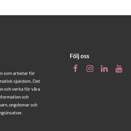
Följ oss
on som arbetar för
matisk sjukdom. Det
on och verka för våra
information och
barn, ungdomar och
ngsinsatser.