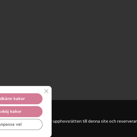
Close GDPR Cookie Banner
dkänn kakor
vböj kakor
 Unga Reumatiker innehar upphovsrätten till denna site och reserverar sig
npassa val