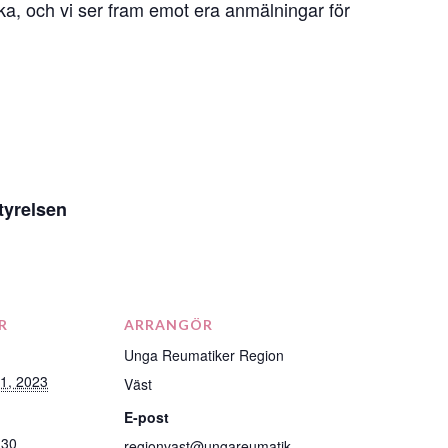
ecka, och vi ser fram emot era anmälningar för
tyrelsen
R
ARRANGÖR
Unga Reumatiker Region
1, 2023
Väst
E-post
:30
regionvast@ungareumatik