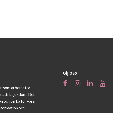
Följ oss
on som arbetar för
matisk sjukdom. Det
on och verka för våra
information och