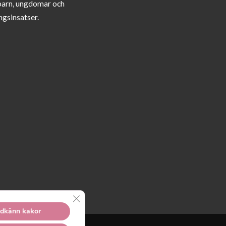
barn, ungdomar och
ngsinsatser.
Close GDPR Cookie Banner
dkänn kakor