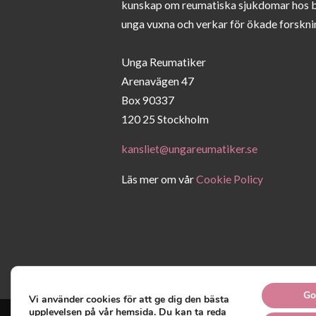
kunskap om reumatiska sjukdomar hos 
unga vuxna och verkar för ökade forskni
Unga Reumatiker
Arenavägen 47
Box 90337
120 25 Stockholm
kansliet@ungareumatiker.se
Läs mer om vår
Cookie Policy
Go
Vi använder cookies för att ge dig den bästa
upplevelsen på vår hemsida. Du kan ta reda