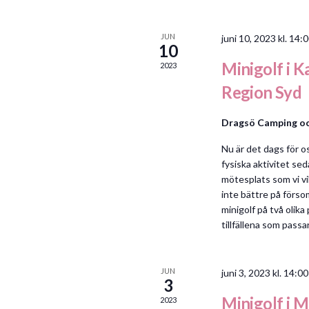
a
t
u
JUN
juni 10, 2023 kl. 14:
10
l
m
Minigolf i 
2023
.
e
Region Syd
Dragsö Camping o
n
Nu är det dags för o
d
fysiska aktivitet se
mötesplats som vi vi
inte bättre på förso
e
minigolf på två olik
tillfällena som passar
r
JUN
juni 3, 2023 kl. 14:00
a
3
Minigolf i 
2023