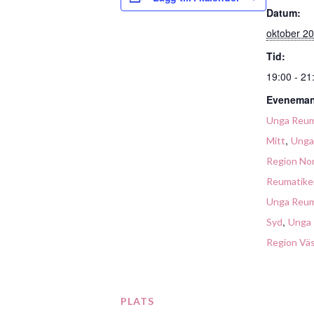
Datum:
oktober 20
Tid:
19:00 - 21
Eveneman
Unga Reum
,
Mitt
Unga
Region No
Reumatike
Unga Reum
,
Syd
Unga 
Region Vä
PLATS