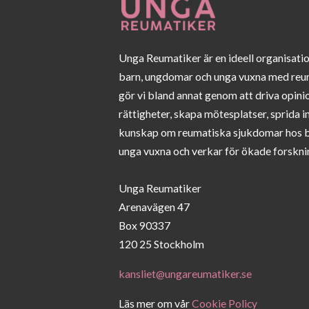
Unga Reumatiker är en ideell organisati
barn, ungdomar och unga vuxna med reu
gör vi bland annat genom att driva opini
rättigheter, skapa mötesplatser, sprida 
kunskap om reumatiska sjukdomar hos 
unga vuxna och verkar för ökade forskni
Unga Reumatiker
Arenavägen 47
Box 90337
120 25 Stockholm
kansliet@ungareumatiker.se
Läs mer om vår
Cookie Policy