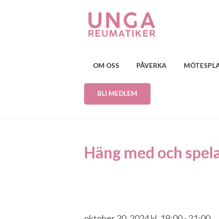
OM OSS
PÅVERKA
MÖTESPL
BLI MEDLEM
Häng med och spela
oktober 20, 2024 kl. 19:00
-
21:00