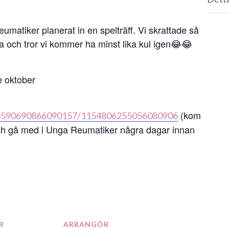
umatiker planerat in en spelträff. Vi skrattade så
na och tror vi kommer ha minst lika kul igen😂😂
e oktober
(kom
143590690866090157/1154806255056080906
och gå med i Unga Reumatiker några dagar innan
R
ARRANGÖR