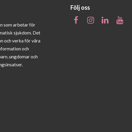
Följ oss
on som arbetar för
matisk sjukdom. Det
on och verka för våra
information och
barn, ungdomar och
ngsinsatser.