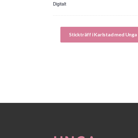
Digitalt
Stickträff i Karlstad med Ung