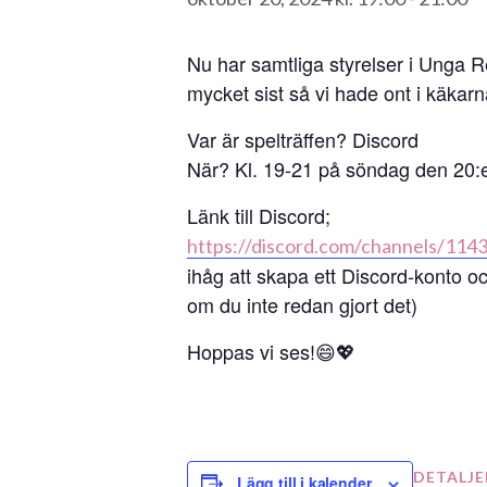
Nu har samtliga styrelser i Unga Re
mycket sist så vi hade ont i käkar
Var är spelträffen? Discord
När? Kl. 19-21 på söndag den 20:
Länk till Discord;
https://discord.com/channels/1
ihåg att skapa ett Discord-konto 
om du inte redan gjort det)
Hoppas vi ses!😄💖
DETALJE
Lägg till i kalender