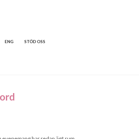
ENG
STÖD OSS
cord
 evenemang har redan ägt rum.