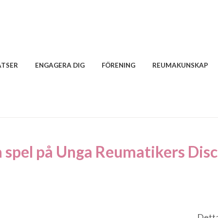
ATSER
ENGAGERA DIG
FÖRENING
REUMAKUNSKAP
 spel på Unga Reumatikers Dis
Detta