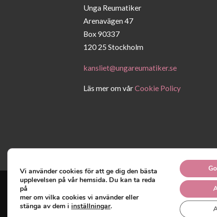
Unga Reumatiker
Arenavägen 47
Box 90337
120 25 Stockholm
kansliet@ungareumatiker.se
Läs mer om vår
Cookie Policy
Go
Vi använder cookies för att ge dig den bästa
upplevelsen på vår hemsida. Du kan ta reda
på
A
mer om vilka cookies vi använder eller
Unga Reumatiker
© 2019 -
stänga av dem i
inställningar
.
A