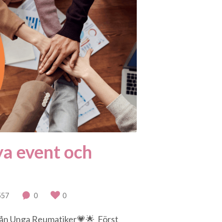
ya event och
557
0
0
rån Unga Reumatiker💗🌟 Först