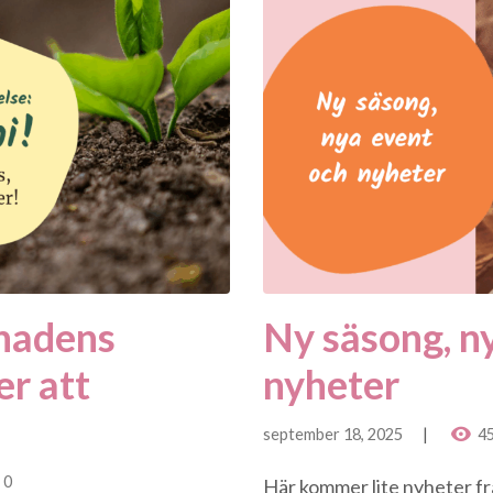
nadens
Ny säsong, n
er att
nyheter
september 18, 2025
4
0
Här kommer lite nyheter f