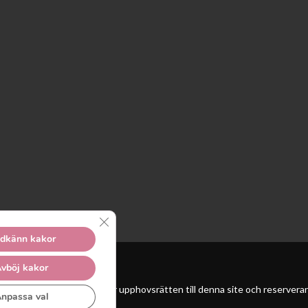
Close GDPR Cookie Banner
dkänn kakor
vböj kakor
 Unga Reumatiker innehar upphovsrätten till denna site och reserverar sig
npassa val