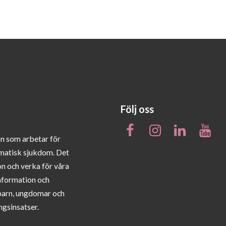
Följ oss
on som arbetar för
matisk sjukdom. Det
on och verka för våra
information och
barn, ungdomar och
ngsinsatser.