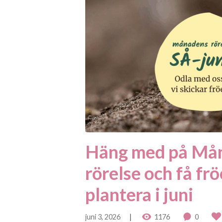
Häng med på Må
rörelse och få frö
plantera i juni
juni 3, 2026
1176
0