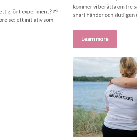
kommer vi berätta om tre s
 ett grönt experiment? 🌱
snart händer och slutligen e
else: ett initiativ som
Learn more