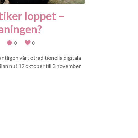
iker loppet –
aningen?
0
0
tligen vårt otraditionella digitala
lan nu! 12 oktober till 3 november