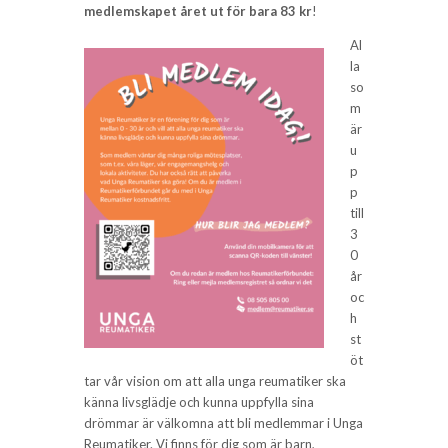
medlemskapet året ut för bara 83 kr
!
Al
la
so
m
är
u
p
p
till
3
0
år
oc
h
st
öt
tar vår vision om att alla unga reumatiker ska
känna livsglädje och kunna uppfylla sina
drömmar är välkomna att bli medlemmar i Unga
Reumatiker. Vi finns för dig som är barn,