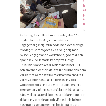
s
h
el
g
e
n
Fr
ån fredag 12:e till och med söndag den 14:e
september hölls Unga Reumatikers
Engagemangshelg. Vi inledde med den trevliga
middagen som följdes av en rolig helg med
pyssel, engagerande workshops, god mat och
spabesök! Vi testade konceptet Design
Thinking, skapat av forskningsinstitutet RISE,
och använde det för att låta tre grupper planera
varsin metod för att uppmärksamma en viktig
valfråga inför nästa år. En föreläsning och
workshop hölls i metoder för att planera ens
engagemang på ett strategiskt och hälsosamt
sätt. Mellan satte vi ihop egna pärlarmband och
delade mycket skratt och glädje. Hela helgen
avslutades sedan med ett besök på ett spa