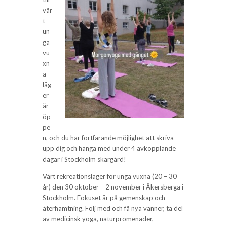
vår
t
un
ga
vu
xn
a-
läg
er
är
öp
pe
n, och du har fortfarande möjlighet att skriva
upp dig och hänga med under 4 avkopplande
dagar i Stockholm skärgård!
Vårt rekreationsläger för unga vuxna (20 – 30
år) den 30 oktober – 2 november i Åkersberga i
Stockholm. Fokuset är på gemenskap och
återhämtning. Följ med och få nya vänner, ta del
av medicinsk yoga, naturpromenader,