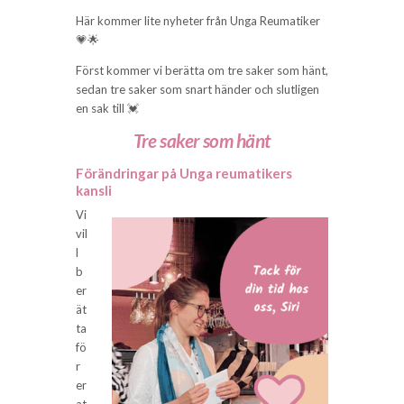
Här kommer lite nyheter från Unga Reumatiker
💗🌟
Först kommer vi berätta om tre saker som hänt,
sedan tre saker som snart händer och slutligen
en sak till 💓
Tre saker som hänt
Förändringar på Unga reumatikers
kansli
Vi
vil
l
b
er
ät
ta
fö
r
er