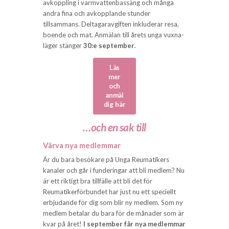
avkoppling i varmvattenbassäng och många
andra fina och avkopplande stunder
tillsammans. Deltagaravgiften inkluderar resa,
boende och mat. Anmälan till årets unga vuxna-
läger stänger
30:e september
.
Läs
mer
och
anmäl
dig här
…och en sak till
Värva nya medlemmar
Är du bara besökare på Unga Reumatikers
kanaler och går i funderingar att bli medlem? Nu
är ett riktigt bra tillfälle att bli det för
Reumatikerförbundet har just nu ett speciellt
erbjudande för dig som blir ny medlem. Som ny
medlem betalar du bara för de månader som är
kvar på året!
I september får nya medlemmar