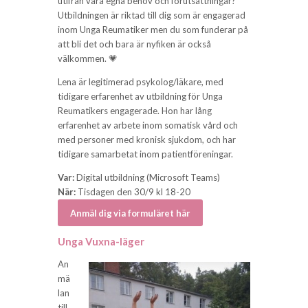
utifrån våra egna behov och förutsättningar?
Utbildningen är riktad till dig som är engagerad
inom Unga Reumatiker men du som funderar på
att bli det och bara är nyfiken är också
välkommen. 💗
Lena är legitimerad psykolog/läkare, med
tidigare erfarenhet av utbildning för Unga
Reumatikers engagerade. Hon har lång
erfarenhet av arbete inom somatisk vård och
med personer med kronisk sjukdom, och har
tidigare samarbetat inom patientföreningar.
Var:
Digital utbildning (Microsoft Teams)
När:
Tisdagen den 30/9 kl 18-20
Anmäl dig via formuläret här
Unga Vuxna-läger
An
mä
lan
till