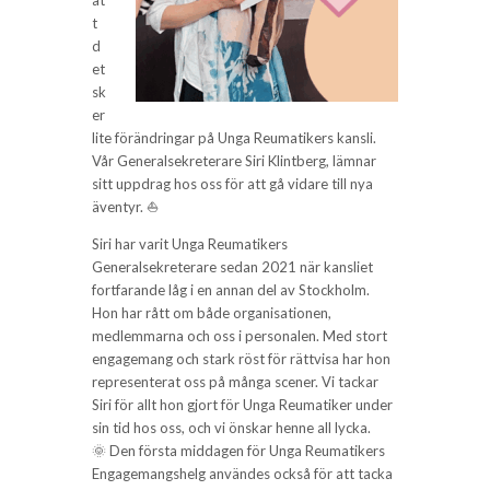
at
t
d
et
sk
er
lite förändringar på Unga Reumatikers kansli.
Vår Generalsekreterare Siri Klintberg, lämnar
sitt uppdrag hos oss för att gå vidare till nya
äventyr. ⛵
Siri har varit Unga Reumatikers
Generalsekreterare sedan 2021 när kansliet
fortfarande låg i en annan del av Stockholm.
Hon har rått om både organisationen,
medlemmarna och oss i personalen. Med stort
engagemang och stark röst för rättvisa har hon
representerat oss på många scener. Vi tackar
Siri för allt hon gjort för Unga Reumatiker under
sin tid hos oss, och vi önskar henne all lycka.
🌞
Den första middagen för Unga Reumatikers
Engagemangshelg användes också för att tacka