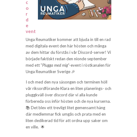
c
o
r
d
e
vent
Unga Reumatiker kommer att bjuda in till en rad
med digitala event den här hösten och många
av dem hittar du förstås i vår Discord-server! Vi
började faktiskt redan den nionde september
med ett ”
Plugga med mig
”-event i röstkanalen för
Unga Reumatiker Sverige 🎉
I och med den nya säsongen och terminen höll
vår riksordförande Klara en liten planerings- och
pluggkväll över discord där vi alla kunde
förbereda oss inför hösten och de nya kurserna.
📚 Det blev ett trevligt litet gemensamt häng
där medlemmar fick umgås och prata med en
liten dedikerad tid för att ordna upp saker om
en ville.
🌟