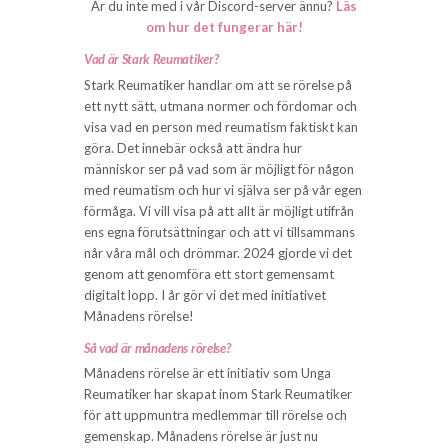
Är du inte med i vår Discord-server ännu?
Läs
om hur det fungerar här!
Vad är Stark Reumatiker?
Stark Reumatiker handlar om att se rörelse på
ett nytt sätt, utmana normer och fördomar och
visa vad en person med reumatism faktiskt kan
göra. Det innebär också att ändra hur
människor ser på vad som är möjligt för någon
med reumatism och hur vi själva ser på vår egen
förmåga. Vi vill visa på att allt är möjligt utifrån
ens egna förutsättningar och att vi tillsammans
når våra mål och drömmar. 2024 gjorde vi det
genom att genomföra ett stort gemensamt
digitalt lopp. I år gör vi det med initiativet
Månadens rörelse!
Så vad är månadens rörelse?
Månadens rörelse är ett initiativ som Unga
Reumatiker har skapat inom Stark Reumatiker
för att uppmuntra medlemmar till rörelse och
gemenskap. Månadens rörelse är just nu