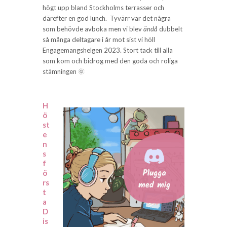
högt upp bland Stockholms terrasser och
därefter en god lunch. Tyvärr var det några
som behövde avboka men vi blev
ändå
dubbelt
så många deltagare i år mot sist vi höll
Engagemangshelgen 2023. Stort tack till alla
som kom och bidrog med den goda och roliga
stämningen 🌞
H
ö
st
e
n
s
f
ö
rs
t
a
D
is