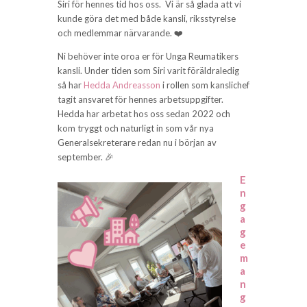
Siri för hennes tid hos oss.
Vi är så glada att vi
kunde göra det med både kansli, riksstyrelse
och medlemmar närvarande.
❤️
Ni behöver inte oroa er för Unga Reumatikers
kansli. Under tiden som Siri varit föräldraledig
så har
Hedda Andreasson
i rollen som kanslichef
tagit ansvaret för hennes arbetsuppgifter.
Hedda har arbetat hos oss sedan 2022 och
kom tryggt och naturligt in som vår nya
Generalsekreterare redan nu i början av
september. 🎉
E
n
g
a
g
e
m
a
n
g