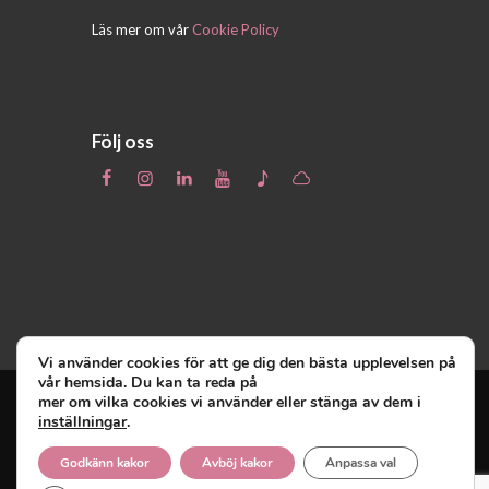
Läs mer om vår
Cookie Policy
Följ oss
Vi använder cookies för att ge dig den bästa upplevelsen på
vår hemsida. Du kan ta reda på
mer om vilka cookies vi använder eller stänga av dem i
inställningar
.
Unga Reumatiker
© 2019 - Unga Reumatiker
innehar upphovsrätten till denna site och
Godkänn kakor
Avböj kakor
Anpassa val
reserverar sig alla rättigheter därtill.