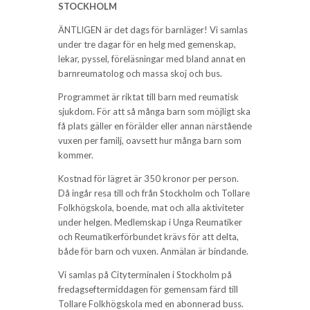
STOCKHOLM
ÄNTLIGEN är det dags för barnläger! Vi samlas
under tre dagar för en helg med gemenskap,
lekar, pyssel, föreläsningar med bland annat en
barnreumatolog och massa skoj och bus.
Programmet är riktat till barn med reumatisk
sjukdom. För att så många barn som möjligt ska
få plats gäller en förälder eller annan närstående
vuxen per familj, oavsett hur många barn som
kommer.
Kostnad för lägret är 350 kronor per person.
Då ingår resa till och från Stockholm och Tollare
Folkhögskola, boende, mat och alla aktiviteter
under helgen. Medlemskap i Unga Reumatiker
och Reumatikerförbundet krävs för att delta,
både för barn och vuxen. Anmälan är bindande.
Vi samlas på Cityterminalen i Stockholm på
fredagseftermiddagen för gemensam färd till
Tollare Folkhögskola med en abonnerad buss.