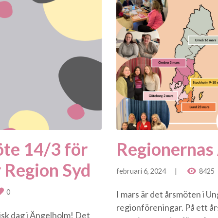
öte 14/3 för
Regionernas
 Region Syd
februari 6, 2024
8425
0
I mars är det årsmöten i U
regionföreningar. På ett å
isk dag i Ängelholm! Det