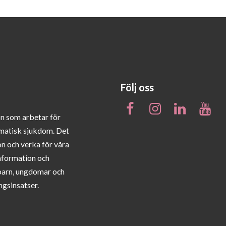
Följ oss
on som arbetar för
matisk sjukdom. Det
on och verka för våra
information och
barn, ungdomar och
ngsinsatser.