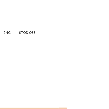
ENG
STÖD OSS