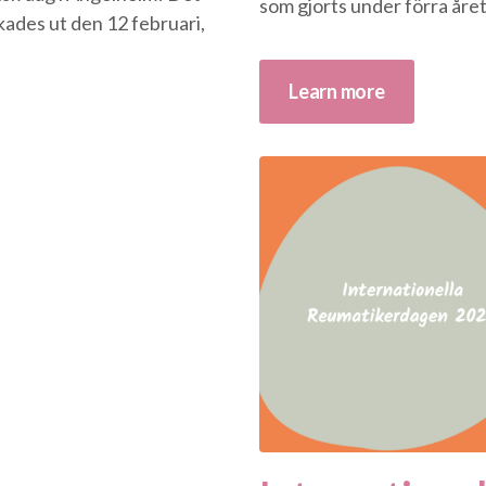
som gjorts under förra året, 
ckades ut den 12 februari,
Learn more