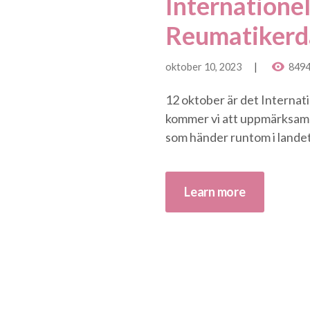
Internationel
Reumatikerd
oktober 10, 2023
849
12 oktober är det Internat
kommer vi att uppmärksamma
som händer runtom i landet 
Learn more