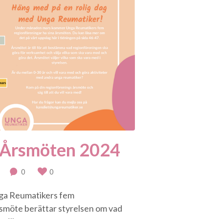
 Årsmöten 2024
0
0
nga Reumatikers fem
rsmöte berättar styrelsen om vad