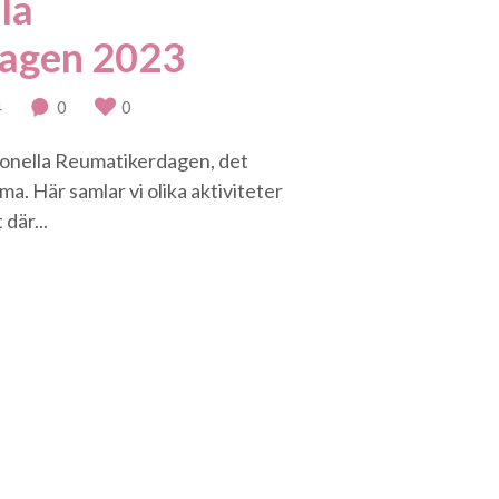
la
agen 2023
4
0
0
ionella Reumatikerdagen, det
. Här samlar vi olika aktiviteter
där...