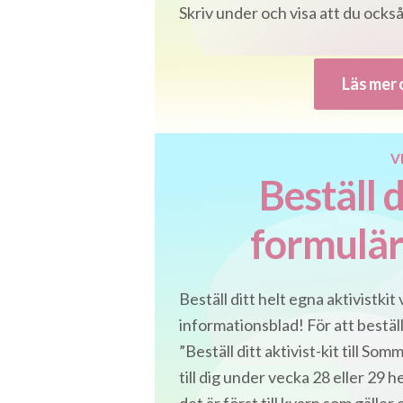
Skriv under och visa att du också
Läs mer 
V
Beställ d
formulär
Beställ ditt helt egna aktivistkit
informationsblad! För att bestäl
”Beställ ditt aktivist-kit till S
till dig under vecka 28 eller 29 h