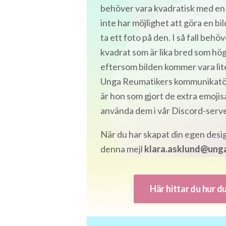
behöver vara kvadratisk med en
inte har möjlighet att göra en bi
ta ett foto på den. I så fall beh
kvadrat som är lika bred som hög
eftersom bilden kommer vara lit
Unga Reumatikers kommunikatör S
är hon som gjort de extra emojis
använda dem i vår Discord-serve
När du har skapat din egen desig
denna mejl
klara.asklund@unga
Här hittar du hur d