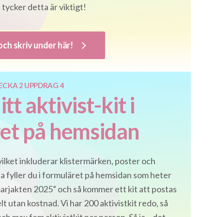
 tycker detta är viktigt!
och skriv under här!
ECKA 2 UPPDRAG 4
itt aktivist-kit i
et på hemsidan
 vilket inkluderar klistermärken, poster och
la fyller du i formuläret på hemsidan som heter
ommarjakten 2025” och så kommer ett kit att postas
elt utan kostnad. Vi har 200 aktivistkit redo, så