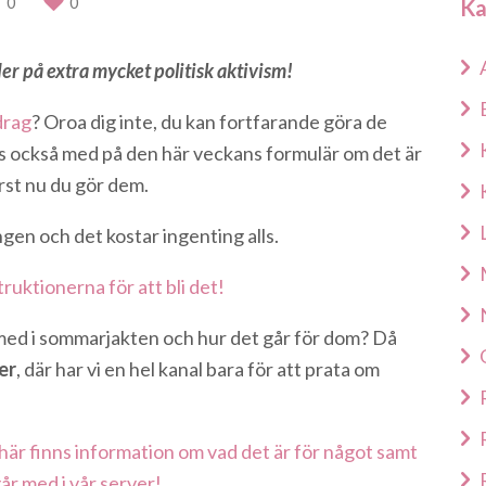
0
0
Ka
r på extra mycket politisk aktivism!
drag
? Oroa dig inte, du kan fortfarande göra de
ns också med på den här veckans formulär om det är
rst nu du gör dem.
ngen och det kostar ingenting alls.
truktionerna för att bli det!
 med i sommarjakten och hur det går för dom? Då
er
, där har vi en hel kanal bara för att prata om
här finns information om vad det är för något samt
år med i vår server!