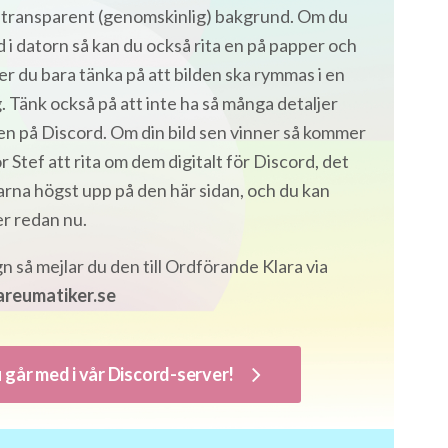
 transparent (genomskinlig) bakgrund. Om du
ld i datorn så kan du också rita en på papper och
över du bara tänka på att bilden ska rymmas i en
. Tänk också på att inte ha så många detaljer
en på Discord. Om din bild sen vinner så kommer
tef att rita om dem digitalt för Discord, det
arna högst upp på den här sidan, och du kan
r redan nu.
n så mejlar du den till Ordförande Klara via
reumatiker.se
u går med i vår Discord-server!