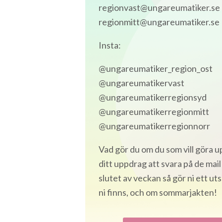
regionvast@ungareumatiker.se
regionmitt@ungareumatiker.se
Insta:
@ungareumatiker_region_ost
@ungareumatikervast
@ungareumatikerregionsyd
@ungareumatikerregionmitt
@ungareumatikerregionnorr
Vad gör du om du som vill göra u
ditt uppdrag att svara på de mail 
slutet av veckan så gör ni ett ut
ni finns, och om sommarjakten!