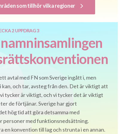
mråden som tillhör vilka regioner
ECKA 2 UPPDRAG 3
r namninsamlingen
srättskonventionen
tt avtal med FN som Sverige ingått i, men
vi kan, och tar, avsteg från den. Det är viktigt att
vi tycker är viktigt, och vi tycker det är viktigt
gheter de förtjänar. Sverige har gjort
r det hög tid att göra detsamma med
r personer med funktionsnedsättning.
a en konvention till lag och strunta i en annan.