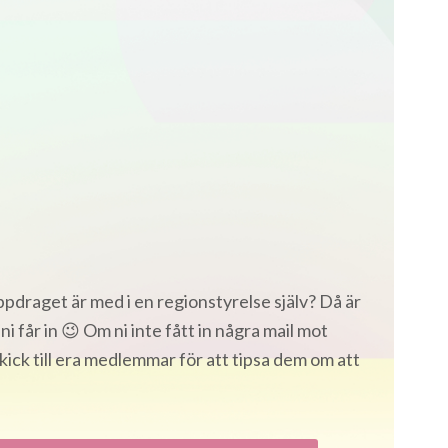
ppdraget är med i en regionstyrelse själv? Då är
ni får in 😉 Om ni inte fått in några mail mot
skick till era medlemmar för att tipsa dem om att