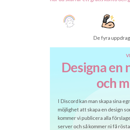
De fyra uppdrag
V
Designa en n
och ma
I Discord kan man skapa sina egn
möjlighet att skapa en design s
kommer vi publicera alla förslag
server och så kommer ni få rösta 