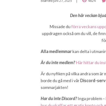
Started
juni 27, 2025
4824
Den här veckan bjude
Missade du
förra veckans upp
uppdragen också om du vill, de fin
fö
Alla medlemmar
kan delta i utmani
Är du inte medlem?
Här hittar du ins
Är du nyfiken på vilka andra som är
borde du gå med i vår
Discord-serv
sommarjakten!
Har du inte Discord?
Inga problem –
hur du skaffar ett gratis konto och g