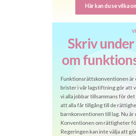
Här kan du se vilka o
V
Skriv unde
om funktion
Funktionsrättskonventionen är e
brister i vår lagstiftning gör att 
vi alla jobbar tillsammans för det 
att alla får tillgång till de rätti
barnkonventionen till lag. Nu ä
Konventionen om rättigheter fö
Regeringen kan inte välja att gör