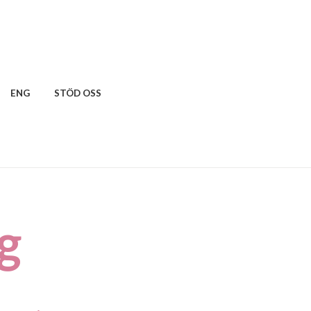
ENG
STÖD OSS
g