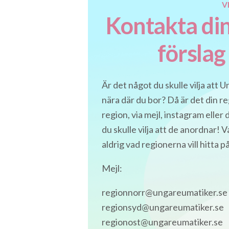
V
Kontakta din
förslag
Är det något du skulle vilja att 
nära där du bor? Då är det din r
region, via mejl, instagram eller
du skulle vilja att de anordnar! 
aldrig vad regionerna vill hitta på
Mejl:
regionnorr@ungareumatiker.se
regionsyd@ungareumatiker.se
regionost@ungareumatiker.se