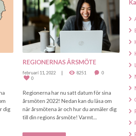
Ka
REGIONERNAS ÅRSMÖTE
februari 11, 2022
8251
0
0
ina
Regionerna har nu satt datum för sina
 om
årsmöten 2022! Nedan kan du läsa om
r dig
när årsmötena är och hur du anmäler dig
till din regions årsmöte! Varmt...