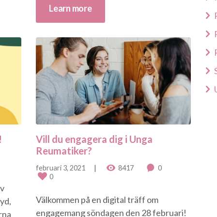
Learn more
!
Vill du engagera dig i Unga
Reumatiker?
februari 3, 2021
8417
0
0
av
Välkommen på en digital träff om
Syd,
engagemang söndagen den 28 februari!
rna