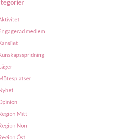
tegorier
Aktivitet
Engagerad medlem
Kansliet
Kunskapsspridning
Läger
Mötesplatser
Nyhet
Opinion
Region Mitt
Region Norr
Region Öst