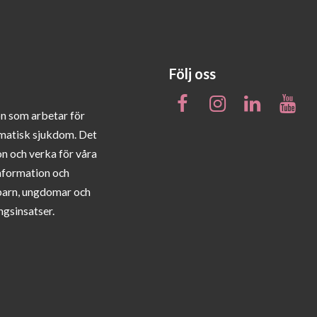
Följ oss
on som arbetar för
matisk sjukdom. Det
on och verka för våra
information och
barn, ungdomar och
ngsinsatser.