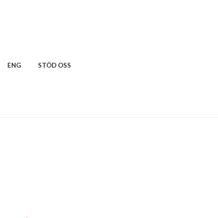
ENG
STÖD OSS