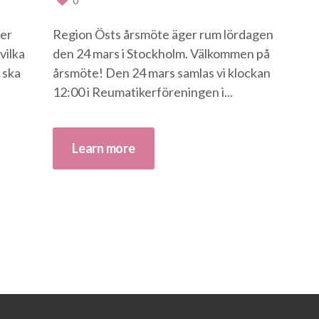
0
ner
Region Östs årsmöte äger rum lördagen
vilka
den 24 mars i Stockholm. Välkommen på
 ska
årsmöte! Den 24 mars samlas vi klockan
12:00 i Reumatikerföreningen i...
Learn more