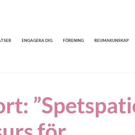
ATSER
ENGAGERA DIG
FÖRENING
REUMAKUNSKAP
rt: ”Spetspati
surs för