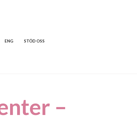
ENG
STÖD OSS
enter –