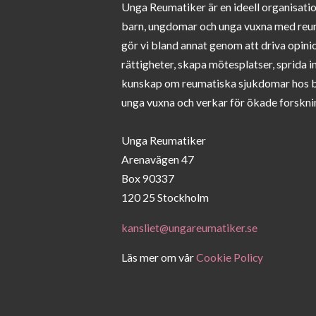
Unga Reumatiker är en ideell organisati
barn, ungdomar och unga vuxna med reu
gör vi bland annat genom att driva opini
rättigheter, skapa mötesplatser, sprida 
kunskap om reumatiska sjukdomar hos 
unga vuxna och verkar för ökade forskni
Unga Reumatiker
Arenavägen 47
Box 90337
120 25 Stockholm
kansliet@ungareumatiker.se
Läs mer om vår
Cookie Policy