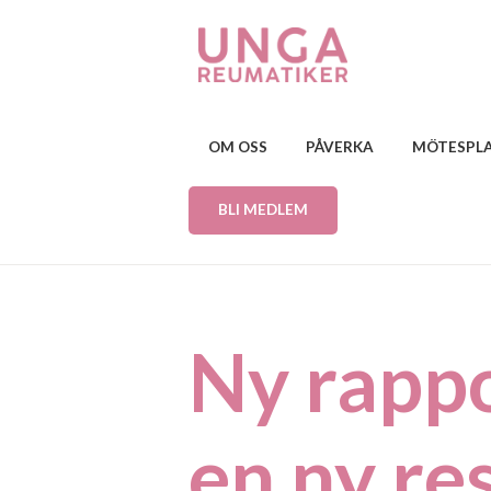
OM OSS
PÅVERKA
MÖTESPL
BLI MEDLEM
Ny rappo
en ny re