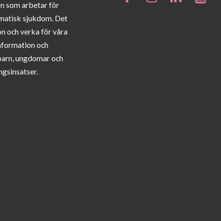
on som arbetar för
matisk sjukdom. Det
on och verka för våra
information och
barn, ungdomar och
ngsinsatser.