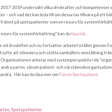
 2
017-2019 undersökt vilka drivkrafter och kompetenser s
r – och vad det kan leda till om dessa tas tillvara på ett bä
 främst på spetspatienter som en resurs för systemförbätt
 resurs för systemförbättring” kan du
läsa här
.
 vid årsskiftet och nu fortsätter arbetet istället genom 
syfte att stimulera och stötta samhällets omställning från v
 Organisationen arbetar med systemperspektiv i de “organ
 andra parter, såsom patient- och närståendeorganisation
 andra. Här kan du läsa mer om
Forum Spetspatient
.
eten
,
Spetspatienter