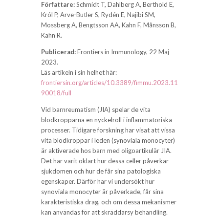
Författare:
Schmidt T, Dahlberg A, Berthold E,
Król P, Arve-Butler S, Rydén E, Najibi SM,
Mossberg A, Bengtsson AA, Kahn F, Månsson B,
Kahn R.
Publicerad:
Frontiers in Immunology, 22 Maj
2023.
Läs artikeln i sin helhet här:
frontiersin.org/articles/10.3389/fimmu.2023.11
90018/full
Vid barnreumatism (JIA) spelar de vita
blodkropparna en nyckelroll i inflammatoriska
processer. Tidigare forskning har visat att vissa
vita blodkroppar i leden (synoviala monocyter)
är aktiverade hos barn med oligoartikulär JIA.
Det har varit oklart hur dessa celler påverkar
sjukdomen och hur de får sina patologiska
egenskaper. Därför har vi undersökt hur
synoviala monocyter är påverkade, får sina
karakteristiska drag, och om dessa mekanismer
kan användas för att skräddarsy behandling.