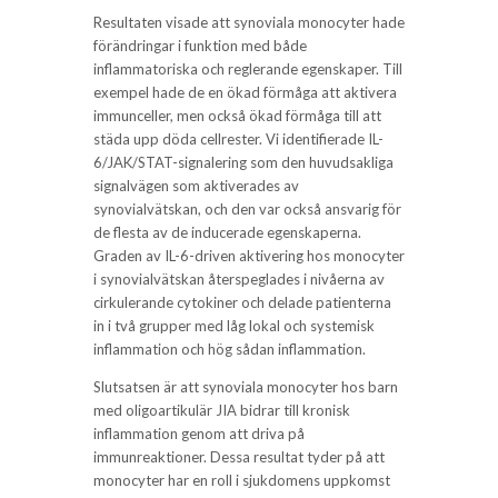
Resultaten visade att synoviala monocyter hade
förändringar i funktion med både
inflammatoriska och reglerande egenskaper. Till
exempel hade de en ökad förmåga att aktivera
immunceller, men också ökad förmåga till att
städa upp döda cellrester. Vi identifierade IL-
6/JAK/STAT-signalering som den huvudsakliga
signalvägen som aktiverades av
synovialvätskan, och den var också ansvarig för
de flesta av de inducerade egenskaperna.
Graden av IL-6-driven aktivering hos monocyter
i synovialvätskan återspeglades i nivåerna av
cirkulerande cytokiner och delade patienterna
in i två grupper med låg lokal och systemisk
inflammation och hög sådan inflammation.
Slutsatsen är att synoviala monocyter hos barn
med oligoartikulär JIA bidrar till kronisk
inflammation genom att driva på
immunreaktioner. Dessa resultat tyder på att
monocyter har en roll i sjukdomens uppkomst