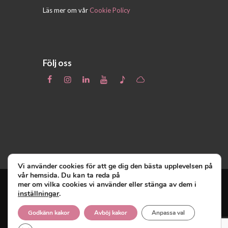
Läs mer om vår
Cookie Policy
Följ oss
Vi använder cookies för att ge dig den bästa upplevelsen på
vår hemsida. Du kan ta reda på
mer om vilka cookies vi använder eller stänga av dem i
inställningar
.
Unga Reumatiker
© 2019 - Unga Reumatiker
innehar upphovsrätten till denna site och
Godkänn kakor
Avböj kakor
Anpassa val
reserverar sig alla rättigheter därtill.