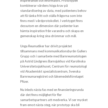
inspirerande och informativt. Prototypen
kombinerar vårdens höga krav på
standardisering av data, med patientens behov
att få tänka fritt och ställa frågorna som inte
finns med i vårdprotokollet. I verktyget finns
dessutom en dimension där patienter kan
hämta inspiration från varandra och skapa en
gemenskap kring sina drömmar och mål.
Unga Reumatiker har drivit projektet
tillsammans med kommunikationsbyrån Gullers
Grupp och i samarbete med Barnreumatologen
på Astrid Lindgrens Barnsjukhus vid Karolinska
Universitetssjukhuset, Centrum för reumatologi
vid Akademiskt specialistcentrum, Svenska
Barnreumaregistret och läkemedelsföretaget
Pfizer.
Nu inleds nästa fas med en finansieringsrunda
där det finns möjlighet för fler
samarbetspartners att medverka. Vi ser mycket
fram emot nästa steg, när prototyp ska bli