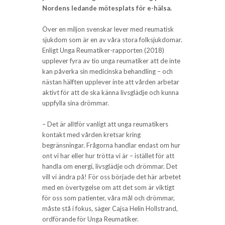
Nordens ledande mötesplats för e-hälsa.
Över en miljon svenskar lever med reumatisk
sjukdom som är en av våra stora folksjukdomar.
Enligt Unga Reumatiker-rapporten (2018)
upplever fyra av tio unga reumatiker att de inte
kan påverka sin medicinska behandling – och
nästan hälften upplever inte att vården arbetar
aktivt för att de ska känna livsglädje och kunna
uppfylla sina drömmar.
– Det är alltför vanligt att unga reumatikers
kontakt med vården kretsar kring
begränsningar. Frågorna handlar endast om hur
ont vi har eller hur trötta vi är – istället för att
handla om energi, livsglädje och drömmar. Det
vill vi ändra på! För oss började det här arbetet
med en övertygelse om att det som är viktigt
för oss som patienter, våra mål och drömmar,
måste stå i fokus, säger Cajsa Helin Hollstrand,
ordförande för Unga Reumatiker.